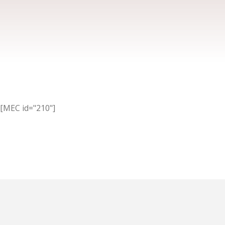
[MEC id="210"]