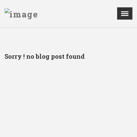
Menú
X
LA SCPRECV
AGENDA
Sorry ! no blog post found
NOTICIAS
PATROCINADORES
REGISTRO DE IMPLANTES
CONTACTAR
ÁREA PRIVADA