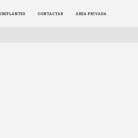
Menú
X
E IMPLANTES
CONTACTAR
ÁREA PRIVADA
LA SCPRECV
AGENDA
NOTICIAS
PATROCINADORES
REGISTRO DE IMPLANTES
CONTACTAR
ÁREA PRIVADA