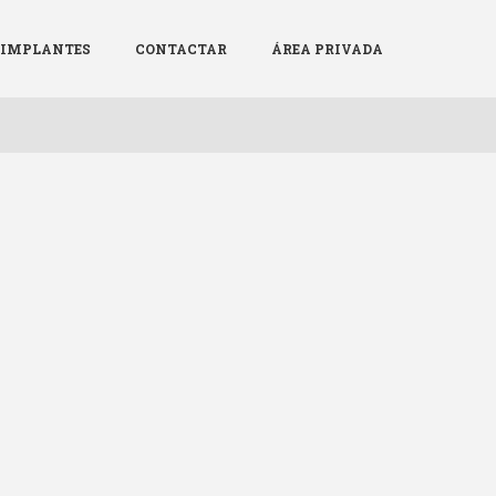
Menú
X
E IMPLANTES
CONTACTAR
ÁREA PRIVADA
LA SCPRECV
AGENDA
NOTICIAS
PATROCINADORES
REGISTRO DE IMPLANTES
CONTACTAR
ÁREA PRIVADA