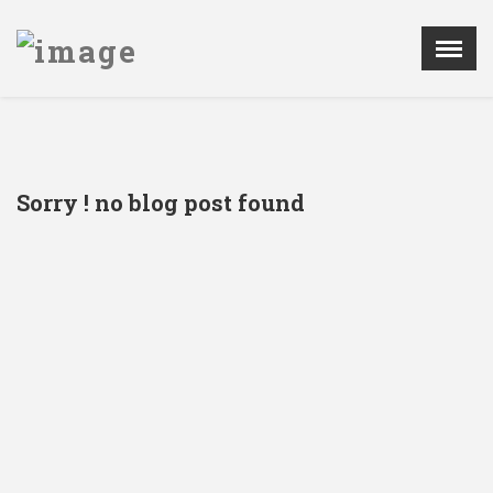
Menú
X
LA SCPRECV
AGENDA
Sorry ! no blog post found
NOTICIAS
PATROCINADORES
REGISTRO DE IMPLANTES
CONTACTAR
ÁREA PRIVADA