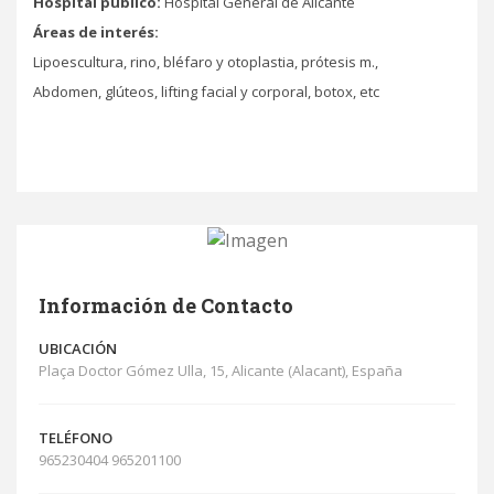
Hospital público:
Hospital General de Alicante
Áreas de interés:
Lipoescultura, rino, bléfaro y otoplastia, prótesis m.,
Abdomen, glúteos, lifting facial y corporal, botox, etc
Información de Contacto
UBICACIÓN
Plaça Doctor Gómez Ulla, 15, Alicante (Alacant), España
TELÉFONO
965230404 965201100