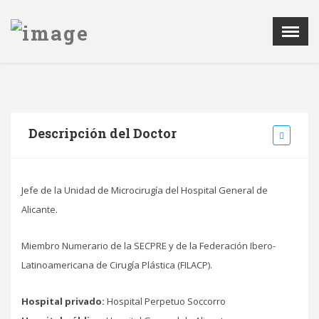
Menú
X
LA SCPRECV
AGENDA
NOTICIAS
Descripción del Doctor
PATROCINADORES
REGISTRO DE IMPLANTES
Jefe de la Unidad de Microcirugía del Hospital General de
CONTACTAR
Alicante.
ÁREA PRIVADA
Miembro Numerario de la SECPRE y de la Federación Ibero-
Latinoamericana de Cirugía Plástica (FILACP).
Hospital privado:
Hospital Perpetuo Soccorro