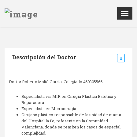
Menú
X
LA SCPRECV
AGENDA
NOTICIAS
Descripción del Doctor
PATROCINADORES
REGISTRO DE IMPLANTES
Doctor Roberto Moltó García. Colegiado 460305566.
CONTACTAR
ÁREA PRIVADA
Especialista vía MIR en Cirugía Plástica Estética y
Reparadora.
Especialista en Microcirugía.
Cirujano plástico responsable de la unidad de mama
del Hospital la Fe, referente en la Comunidad
Valenciana, donde se remiten los casos de especial
complejidad.