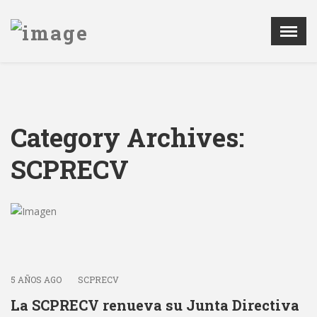
Menú
X
LA SCPRECV
AGENDA
Category Archives:
NOTICIAS
PATROCINADORES
SCPRECV
REGISTRO DE IMPLANTES
CONTACTAR
ÁREA PRIVADA
5 AÑOS AGO
SCPRECV
La SCPRECV renueva su Junta Directiva